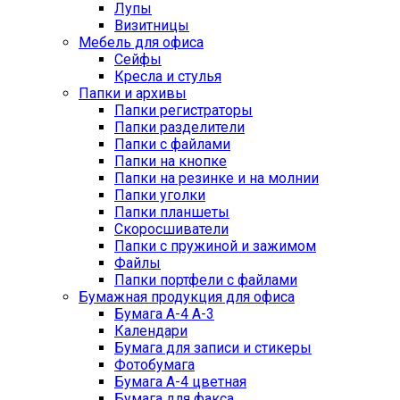
Лупы
Визитницы
Мебель для офиса
Сейфы
Кресла и стулья
Папки и архивы
Папки регистраторы
Папки разделители
Папки с файлами
Папки на кнопке
Папки на резинке и на молнии
Папки уголки
Папки планшеты
Скоросшиватели
Папки с пружиной и зажимом
Файлы
Папки портфели с файлами
Бумажная продукция для офиса
Бумага А-4 А-3
Календари
Бумага для записи и стикеры
Фотобумага
Бумага А-4 цветная
Бумага для факса