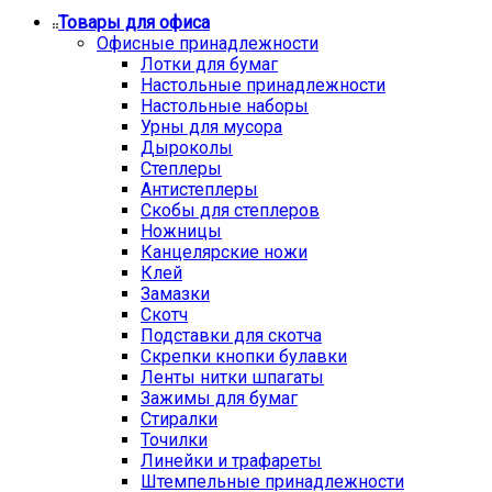
Товары для офиса
Офисные принадлежности
Лотки для бумаг
Настольные принадлежности
Настольные наборы
Урны для мусора
Дыроколы
Степлеры
Антистеплеры
Скобы для степлеров
Ножницы
Канцелярские ножи
Клей
Замазки
Скотч
Подставки для скотча
Скрепки кнопки булавки
Ленты нитки шпагаты
Зажимы для бумаг
Стиралки
Точилки
Линейки и трафареты
Штемпельные принадлежности