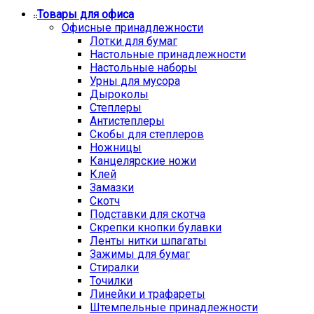
Товары для офиса
Офисные принадлежности
Лотки для бумаг
Настольные принадлежности
Настольные наборы
Урны для мусора
Дыроколы
Степлеры
Антистеплеры
Скобы для степлеров
Ножницы
Канцелярские ножи
Клей
Замазки
Скотч
Подставки для скотча
Скрепки кнопки булавки
Ленты нитки шпагаты
Зажимы для бумаг
Стиралки
Точилки
Линейки и трафареты
Штемпельные принадлежности