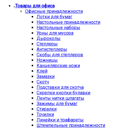
Товары для офиса
Офисные принадлежности
Лотки для бумаг
Настольные принадлежности
Настольные наборы
Урны для мусора
Дыроколы
Степлеры
Антистеплеры
Скобы для степлеров
Ножницы
Канцелярские ножи
Клей
Замазки
Скотч
Подставки для скотча
Скрепки кнопки булавки
Ленты нитки шпагаты
Зажимы для бумаг
Стиралки
Точилки
Линейки и трафареты
Штемпельные принадлежности