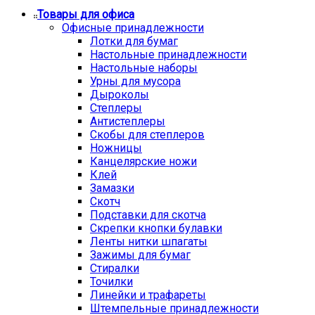
Товары для офиса
Офисные принадлежности
Лотки для бумаг
Настольные принадлежности
Настольные наборы
Урны для мусора
Дыроколы
Степлеры
Антистеплеры
Скобы для степлеров
Ножницы
Канцелярские ножи
Клей
Замазки
Скотч
Подставки для скотча
Скрепки кнопки булавки
Ленты нитки шпагаты
Зажимы для бумаг
Стиралки
Точилки
Линейки и трафареты
Штемпельные принадлежности