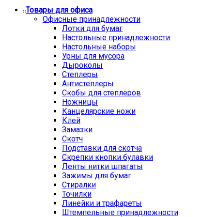
Товары для офиса
Офисные принадлежности
Лотки для бумаг
Настольные принадлежности
Настольные наборы
Урны для мусора
Дыроколы
Степлеры
Антистеплеры
Скобы для степлеров
Ножницы
Канцелярские ножи
Клей
Замазки
Скотч
Подставки для скотча
Скрепки кнопки булавки
Ленты нитки шпагаты
Зажимы для бумаг
Стиралки
Точилки
Линейки и трафареты
Штемпельные принадлежности