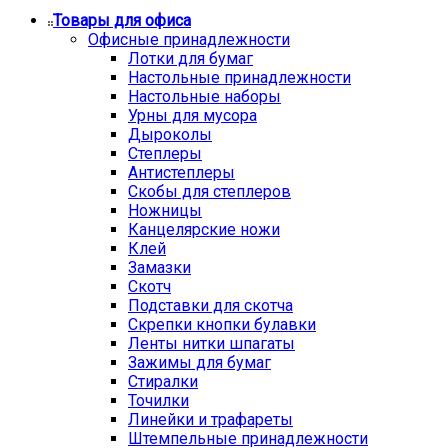
Товары для офиса
Офисные принадлежности
Лотки для бумаг
Настольные принадлежности
Настольные наборы
Урны для мусора
Дыроколы
Степлеры
Антистеплеры
Скобы для степлеров
Ножницы
Канцелярские ножи
Клей
Замазки
Скотч
Подставки для скотча
Скрепки кнопки булавки
Ленты нитки шпагаты
Зажимы для бумаг
Стиралки
Точилки
Линейки и трафареты
Штемпельные принадлежности