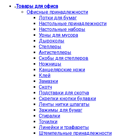
Товары для офиса
Офисные принадлежности
Лотки для бумаг
Настольные принадлежности
Настольные наборы
Урны для мусора
Дыроколы
Степлеры
Антистеплеры
Скобы для степлеров
Ножницы
Канцелярские ножи
Клей
Замазки
Скотч
Подставки для скотча
Скрепки кнопки булавки
Ленты нитки шпагаты
Зажимы для бумаг
Стиралки
Точилки
Линейки и трафареты
Штемпельные принадлежности