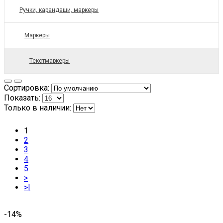
Ручки, карандаши, маркеры
Маркеры
Текстмаркеры
Сортировка:
Показать:
Только в наличии:
1
2
3
4
5
>
>|
-14%