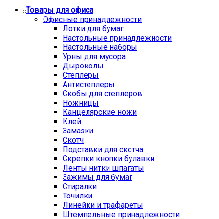
Товары для офиса
Офисные принадлежности
Лотки для бумаг
Настольные принадлежности
Настольные наборы
Урны для мусора
Дыроколы
Степлеры
Антистеплеры
Скобы для степлеров
Ножницы
Канцелярские ножи
Клей
Замазки
Скотч
Подставки для скотча
Скрепки кнопки булавки
Ленты нитки шпагаты
Зажимы для бумаг
Стиралки
Точилки
Линейки и трафареты
Штемпельные принадлежности