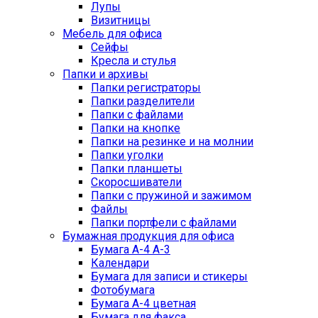
Лупы
Визитницы
Мебель для офиса
Сейфы
Кресла и стулья
Папки и архивы
Папки регистраторы
Папки разделители
Папки с файлами
Папки на кнопке
Папки на резинке и на молнии
Папки уголки
Папки планшеты
Скоросшиватели
Папки с пружиной и зажимом
Файлы
Папки портфели с файлами
Бумажная продукция для офиса
Бумага А-4 А-3
Календари
Бумага для записи и стикеры
Фотобумага
Бумага А-4 цветная
Бумага для факса