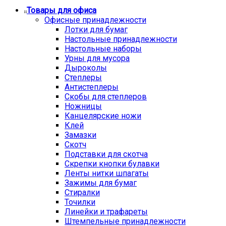
Товары для офиса
Офисные принадлежности
Лотки для бумаг
Настольные принадлежности
Настольные наборы
Урны для мусора
Дыроколы
Степлеры
Антистеплеры
Скобы для степлеров
Ножницы
Канцелярские ножи
Клей
Замазки
Скотч
Подставки для скотча
Скрепки кнопки булавки
Ленты нитки шпагаты
Зажимы для бумаг
Стиралки
Точилки
Линейки и трафареты
Штемпельные принадлежности