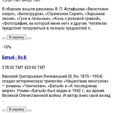
75.60 TMT
84.00 TMT
В сборник вошли рассказы В. П. Астафьева «Васюткино
озеро», «Белогрудка», «Стрижонок Скрип», «Зорькина
песня», «Гуси в полынье», «Конь с розовой гривой»,
«Фотография, на которой меня нет» и другие. Читателю
предстоит погрузиться в полную трудностей п...
В корзину
-10%
Батый - Ян В.
378.50 TMT
420.60 TMT
Василий Григорьевич Янчевецкий (В. Ян; 1875—1954)
создал историческую трилогию «Нашествие монголов»
— романы «Чингисхан», «Батый» и «К последнему
морю». Роман «Батый» был издан в 1942 г., во время
Великой Отечественной войны. И автор внес свой вклад
...
В корзину