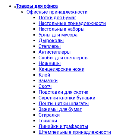
Товары для офиса
Офисные принадлежности
Лотки для бумаг
Настольные принадлежности
Настольные наборы
Урны для мусора
Дыроколы
Степлеры
Антистеплеры
Скобы для степлеров
Ножницы
Канцелярские ножи
Клей
Замазки
Скотч
Подставки для скотча
Скрепки кнопки булавки
Ленты нитки шпагаты
Зажимы для бумаг
Стиралки
Точилки
Линейки и трафареты
Штемпельные принадлежности