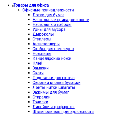
Товары для офиса
Офисные принадлежности
Лотки для бумаг
Настольные принадлежности
Настольные наборы
Урны для мусора
Дыроколы
Степлеры
Антистеплеры
Скобы для степлеров
Ножницы
Канцелярские ножи
Клей
Замазки
Скотч
Подставки для скотча
Скрепки кнопки булавки
Ленты нитки шпагаты
Зажимы для бумаг
Стиралки
Точилки
Линейки и трафареты
Штемпельные принадлежности