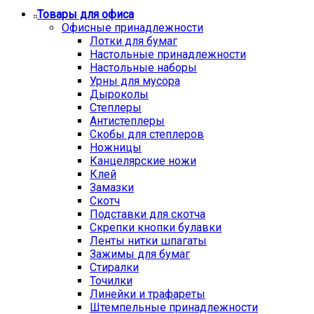
Товары для офиса
Офисные принадлежности
Лотки для бумаг
Настольные принадлежности
Настольные наборы
Урны для мусора
Дыроколы
Степлеры
Антистеплеры
Скобы для степлеров
Ножницы
Канцелярские ножи
Клей
Замазки
Скотч
Подставки для скотча
Скрепки кнопки булавки
Ленты нитки шпагаты
Зажимы для бумаг
Стиралки
Точилки
Линейки и трафареты
Штемпельные принадлежности