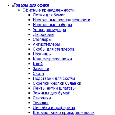
Товары для офиса
Офисные принадлежности
Лотки для бумаг
Настольные принадлежности
Настольные наборы
Урны для мусора
Дыроколы
Степлеры
Антистеплеры
Скобы для степлеров
Ножницы
Канцелярские ножи
Клей
Замазки
Скотч
Подставки для скотча
Скрепки кнопки булавки
Ленты нитки шпагаты
Зажимы для бумаг
Стиралки
Точилки
Линейки и трафареты
Штемпельные принадлежности