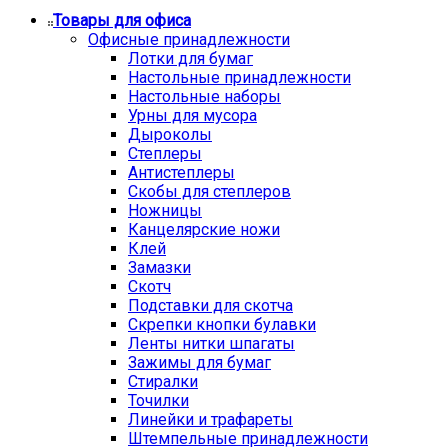
Товары для офиса
Офисные принадлежности
Лотки для бумаг
Настольные принадлежности
Настольные наборы
Урны для мусора
Дыроколы
Степлеры
Антистеплеры
Скобы для степлеров
Ножницы
Канцелярские ножи
Клей
Замазки
Скотч
Подставки для скотча
Скрепки кнопки булавки
Ленты нитки шпагаты
Зажимы для бумаг
Стиралки
Точилки
Линейки и трафареты
Штемпельные принадлежности