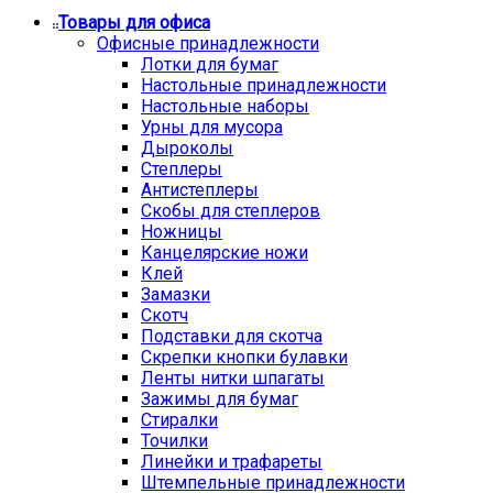
Товары для офиса
Офисные принадлежности
Лотки для бумаг
Настольные принадлежности
Настольные наборы
Урны для мусора
Дыроколы
Степлеры
Антистеплеры
Скобы для степлеров
Ножницы
Канцелярские ножи
Клей
Замазки
Скотч
Подставки для скотча
Скрепки кнопки булавки
Ленты нитки шпагаты
Зажимы для бумаг
Стиралки
Точилки
Линейки и трафареты
Штемпельные принадлежности