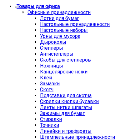
Товары для офиса
Офисные принадлежности
Лотки для бумаг
Настольные принадлежности
Настольные наборы
Урны для мусора
Дыроколы
Степлеры
Антистеплеры
Скобы для степлеров
Ножницы
Канцелярские ножи
Клей
Замазки
Скотч
Подставки для скотча
Скрепки кнопки булавки
Ленты нитки шпагаты
Зажимы для бумаг
Стиралки
Точилки
Линейки и трафареты
Штемпельные принадлежности