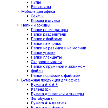
Лупы
Визитницы
Мебель для офиса
Сейфы
Кресла и стулья
Папки и архивы
Папки регистраторы
Папки разделители
Папки с файлами
Папки на кнопке
Папки на резинке и на молнии
Папки уголки
Папки планшеты
Скоросшиватели
Папки с пружиной и зажимом
Файлы
Папки портфели с файлами
Бумажная продукция для офиса
Бумага А-4 А-3
Календари
Бумага для записи и стикеры
Фотобумага
Бумага А-4 цветная
Бумага для факса