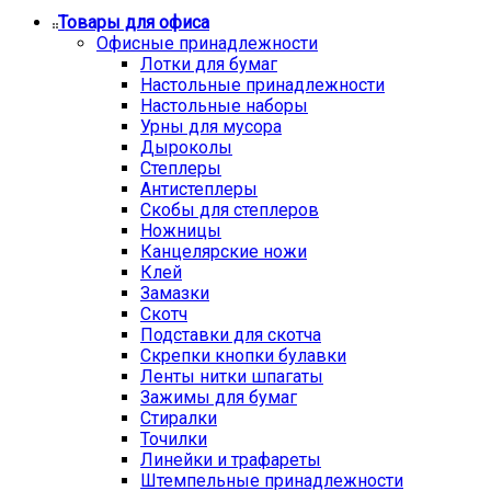
Товары для офиса
Офисные принадлежности
Лотки для бумаг
Настольные принадлежности
Настольные наборы
Урны для мусора
Дыроколы
Степлеры
Антистеплеры
Скобы для степлеров
Ножницы
Канцелярские ножи
Клей
Замазки
Скотч
Подставки для скотча
Скрепки кнопки булавки
Ленты нитки шпагаты
Зажимы для бумаг
Стиралки
Точилки
Линейки и трафареты
Штемпельные принадлежности