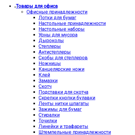
Товары для офиса
Офисные принадлежности
Лотки для бумаг
Настольные принадлежности
Настольные наборы
Урны для мусора
Дыроколы
Степлеры
Антистеплеры
Скобы для степлеров
Ножницы
Канцелярские ножи
Клей
Замазки
Скотч
Подставки для скотча
Скрепки кнопки булавки
Ленты нитки шпагаты
Зажимы для бумаг
Стиралки
Точилки
Линейки и трафареты
Штемпельные принадлежности