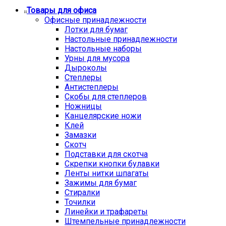
Товары для офиса
Офисные принадлежности
Лотки для бумаг
Настольные принадлежности
Настольные наборы
Урны для мусора
Дыроколы
Степлеры
Антистеплеры
Скобы для степлеров
Ножницы
Канцелярские ножи
Клей
Замазки
Скотч
Подставки для скотча
Скрепки кнопки булавки
Ленты нитки шпагаты
Зажимы для бумаг
Стиралки
Точилки
Линейки и трафареты
Штемпельные принадлежности