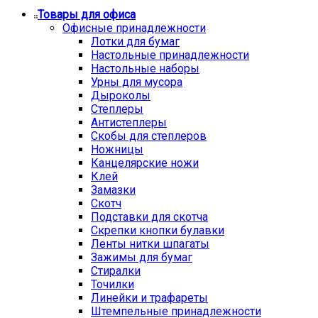
Товары для офиса
Офисные принадлежности
Лотки для бумаг
Настольные принадлежности
Настольные наборы
Урны для мусора
Дыроколы
Степлеры
Антистеплеры
Скобы для степлеров
Ножницы
Канцелярские ножи
Клей
Замазки
Скотч
Подставки для скотча
Скрепки кнопки булавки
Ленты нитки шпагаты
Зажимы для бумаг
Стиралки
Точилки
Линейки и трафареты
Штемпельные принадлежности