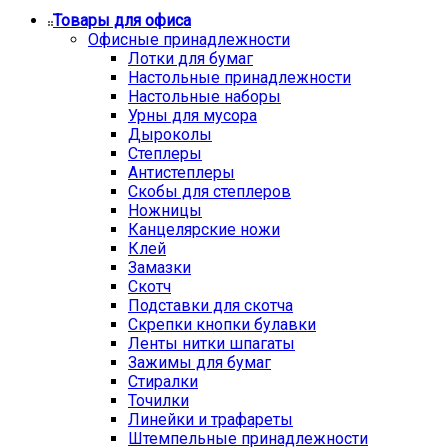
Товары для офиса
Офисные принадлежности
Лотки для бумаг
Настольные принадлежности
Настольные наборы
Урны для мусора
Дыроколы
Степлеры
Антистеплеры
Скобы для степлеров
Ножницы
Канцелярские ножи
Клей
Замазки
Скотч
Подставки для скотча
Скрепки кнопки булавки
Ленты нитки шпагаты
Зажимы для бумаг
Стиралки
Точилки
Линейки и трафареты
Штемпельные принадлежности