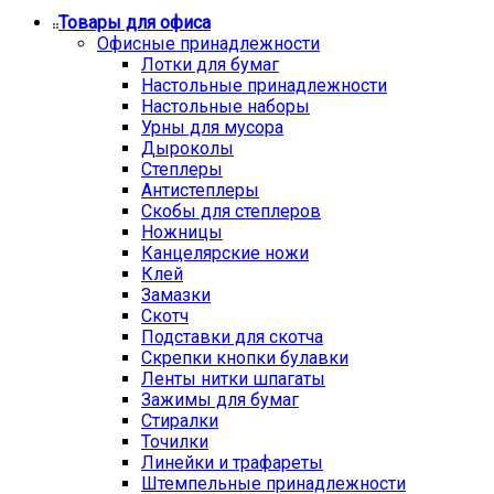
Товары для офиса
Офисные принадлежности
Лотки для бумаг
Настольные принадлежности
Настольные наборы
Урны для мусора
Дыроколы
Степлеры
Антистеплеры
Скобы для степлеров
Ножницы
Канцелярские ножи
Клей
Замазки
Скотч
Подставки для скотча
Скрепки кнопки булавки
Ленты нитки шпагаты
Зажимы для бумаг
Стиралки
Точилки
Линейки и трафареты
Штемпельные принадлежности