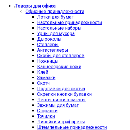
Товары для офиса
Офисные принадлежности
Лотки для бумаг
Настольные принадлежности
Настольные наборы
Урны для мусора
Дыроколы
Степлеры
Антистеплеры
Скобы для степлеров
Ножницы
Канцелярские ножи
Клей
Замазки
Скотч
Подставки для скотча
Скрепки кнопки булавки
Ленты нитки шпагаты
Зажимы для бумаг
Стиралки
Точилки
Линейки и трафареты
Штемпельные принадлежности