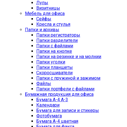
Лупы
Визитницы
Мебель для офиса
Сейфы
Кресла и стулья
Папки и архивы
Папки регистраторы
Папки разделители
Папки с файлами
Папки на кнопке
Папки на резинке и на молнии
Папки уголки
Папки планшеты
Скоросшиватели
Папки с пружиной и зажимом
Файлы
Папки портфели с файлами
Бумажная продукция для офиса
Бумага А-4 А-3
Календари
Бумага для записи и стикеры
Фотобумага
Бумага А-4 цветная
Бумага для факса