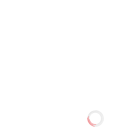
Набор для квиллинга
YZ1616
0 отзывов
Наличие:
Нет в наличии
Увлекательная техника рукоделия, позволяющая из
простейшего материала – цветных полосок бумаги
создавать оригинальные яркие панно и поделки.
Количество
-
+