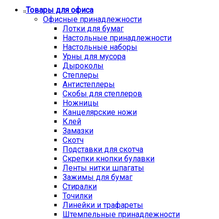
Товары для офиса
Офисные принадлежности
Лотки для бумаг
Настольные принадлежности
Настольные наборы
Урны для мусора
Дыроколы
Степлеры
Антистеплеры
Скобы для степлеров
Ножницы
Канцелярские ножи
Клей
Замазки
Скотч
Подставки для скотча
Скрепки кнопки булавки
Ленты нитки шпагаты
Зажимы для бумаг
Стиралки
Точилки
Линейки и трафареты
Штемпельные принадлежности