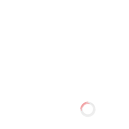
Набор для квиллинга
YZ5300
0 отзывов
Наличие:
Нет в наличии
Увлекательная техника рукоделия, позволяющая из
простейшего материала – цветных полосок бумаги
создавать оригинальные яркие панно и поделки.
Количество
-
+