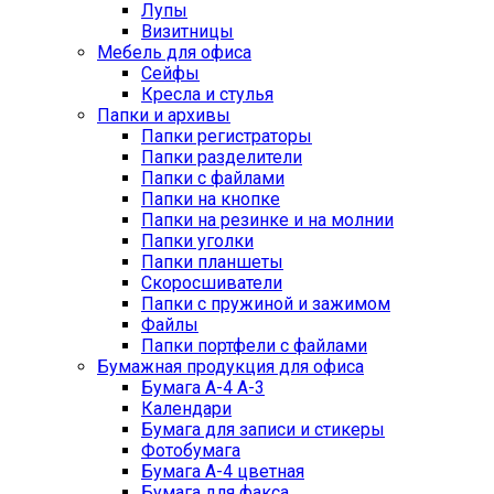
Лупы
Визитницы
Мебель для офиса
Сейфы
Кресла и стулья
Папки и архивы
Папки регистраторы
Папки разделители
Папки с файлами
Папки на кнопке
Папки на резинке и на молнии
Папки уголки
Папки планшеты
Скоросшиватели
Папки с пружиной и зажимом
Файлы
Папки портфели с файлами
Бумажная продукция для офиса
Бумага А-4 А-3
Календари
Бумага для записи и стикеры
Фотобумага
Бумага А-4 цветная
Бумага для факса