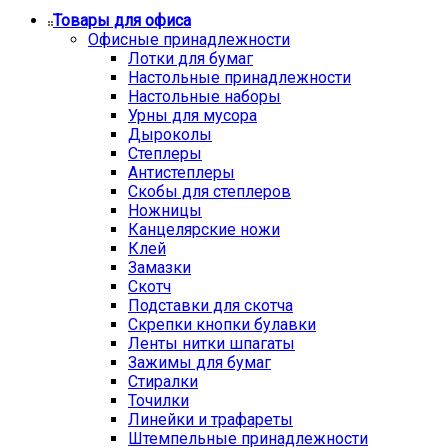
Товары для офиса
Офисные принадлежности
Лотки для бумаг
Настольные принадлежности
Настольные наборы
Урны для мусора
Дыроколы
Степлеры
Антистеплеры
Скобы для степлеров
Ножницы
Канцелярские ножи
Клей
Замазки
Скотч
Подставки для скотча
Скрепки кнопки булавки
Ленты нитки шпагаты
Зажимы для бумаг
Стиралки
Точилки
Линейки и трафареты
Штемпельные принадлежности