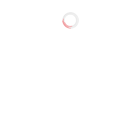
нежка и семь гномов" ДД-128