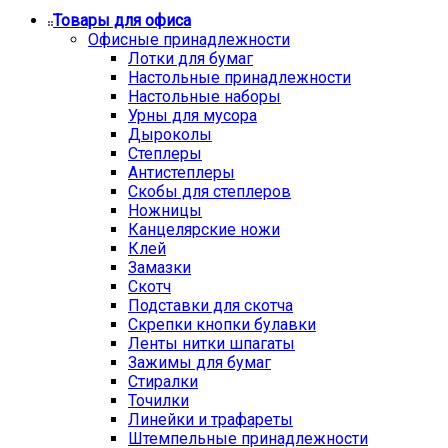
Товары для офиса
Офисные принадлежности
Лотки для бумаг
Настольные принадлежности
Настольные наборы
Урны для мусора
Дыроколы
Степлеры
Антистеплеры
Скобы для степлеров
Ножницы
Канцелярские ножи
Клей
Замазки
Скотч
Подставки для скотча
Скрепки кнопки булавки
Ленты нитки шпагаты
Зажимы для бумаг
Стиралки
Точилки
Линейки и трафареты
Штемпельные принадлежности