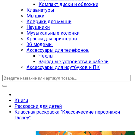
Компакт диски и обложки
Клавиатуры
Мышки
Коврики для мыши
Наушники
Музыкальные колонки
Краски для принтеров
3G модемы
Аксессуары для телефонов
Чехлы
Зарядные устройства и кабели
Аксессуары для ноутбуков и ПК
Книги
Раскраски для детей
Классная раскраска "Классические персонажи
Disney"