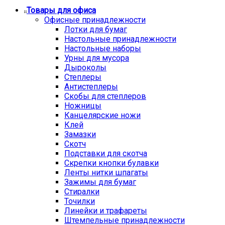
Товары для офиса
Офисные принадлежности
Лотки для бумаг
Настольные принадлежности
Настольные наборы
Урны для мусора
Дыроколы
Степлеры
Антистеплеры
Скобы для степлеров
Ножницы
Канцелярские ножи
Клей
Замазки
Скотч
Подставки для скотча
Скрепки кнопки булавки
Ленты нитки шпагаты
Зажимы для бумаг
Стиралки
Точилки
Линейки и трафареты
Штемпельные принадлежности