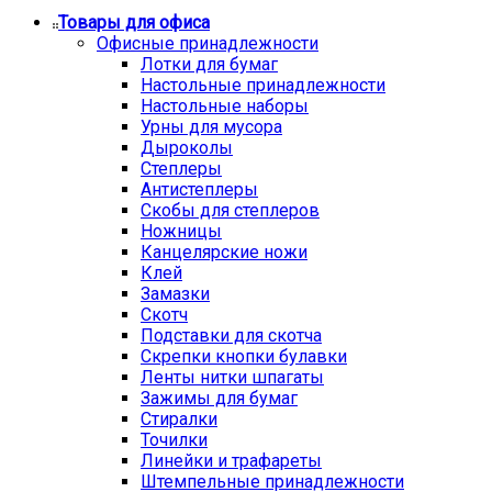
Товары для офиса
Офисные принадлежности
Лотки для бумаг
Настольные принадлежности
Настольные наборы
Урны для мусора
Дыроколы
Степлеры
Антистеплеры
Скобы для степлеров
Ножницы
Канцелярские ножи
Клей
Замазки
Скотч
Подставки для скотча
Скрепки кнопки булавки
Ленты нитки шпагаты
Зажимы для бумаг
Стиралки
Точилки
Линейки и трафареты
Штемпельные принадлежности