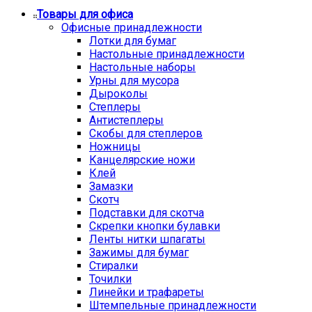
Товары для офиса
Офисные принадлежности
Лотки для бумаг
Настольные принадлежности
Настольные наборы
Урны для мусора
Дыроколы
Степлеры
Антистеплеры
Скобы для степлеров
Ножницы
Канцелярские ножи
Клей
Замазки
Скотч
Подставки для скотча
Скрепки кнопки булавки
Ленты нитки шпагаты
Зажимы для бумаг
Стиралки
Точилки
Линейки и трафареты
Штемпельные принадлежности