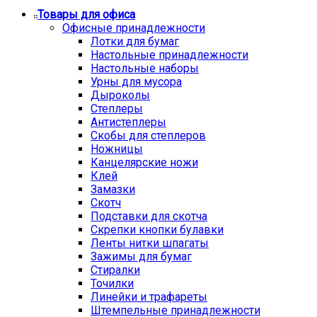
Товары для офиса
Офисные принадлежности
Лотки для бумаг
Настольные принадлежности
Настольные наборы
Урны для мусора
Дыроколы
Степлеры
Антистеплеры
Скобы для степлеров
Ножницы
Канцелярские ножи
Клей
Замазки
Скотч
Подставки для скотча
Скрепки кнопки булавки
Ленты нитки шпагаты
Зажимы для бумаг
Стиралки
Точилки
Линейки и трафареты
Штемпельные принадлежности