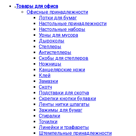
Товары для офиса
Офисные принадлежности
Лотки для бумаг
Настольные принадлежности
Настольные наборы
Урны для мусора
Дыроколы
Степлеры
Антистеплеры
Скобы для степлеров
Ножницы
Канцелярские ножи
Клей
Замазки
Скотч
Подставки для скотча
Скрепки кнопки булавки
Ленты нитки шпагаты
Зажимы для бумаг
Стиралки
Точилки
Линейки и трафареты
Штемпельные принадлежности