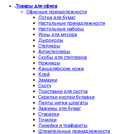
Товары для офиса
Офисные принадлежности
Лотки для бумаг
Настольные принадлежности
Настольные наборы
Урны для мусора
Дыроколы
Степлеры
Антистеплеры
Скобы для степлеров
Ножницы
Канцелярские ножи
Клей
Замазки
Скотч
Подставки для скотча
Скрепки кнопки булавки
Ленты нитки шпагаты
Зажимы для бумаг
Стиралки
Точилки
Линейки и трафареты
Штемпельные принадлежности