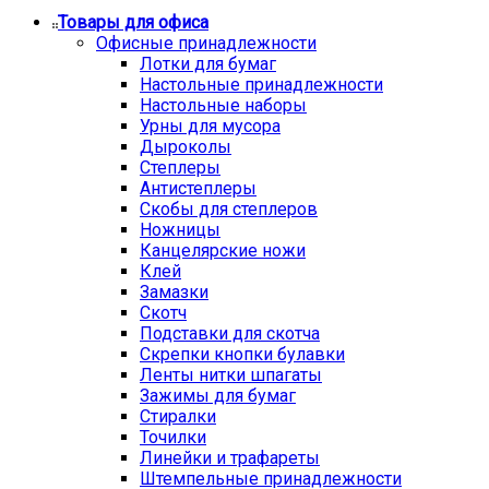
Товары для офиса
Офисные принадлежности
Лотки для бумаг
Настольные принадлежности
Настольные наборы
Урны для мусора
Дыроколы
Степлеры
Антистеплеры
Скобы для степлеров
Ножницы
Канцелярские ножи
Клей
Замазки
Скотч
Подставки для скотча
Скрепки кнопки булавки
Ленты нитки шпагаты
Зажимы для бумаг
Стиралки
Точилки
Линейки и трафареты
Штемпельные принадлежности