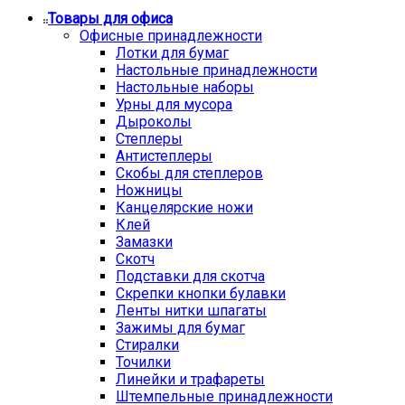
Товары для офиса
Офисные принадлежности
Лотки для бумаг
Настольные принадлежности
Настольные наборы
Урны для мусора
Дыроколы
Степлеры
Антистеплеры
Скобы для степлеров
Ножницы
Канцелярские ножи
Клей
Замазки
Скотч
Подставки для скотча
Скрепки кнопки булавки
Ленты нитки шпагаты
Зажимы для бумаг
Стиралки
Точилки
Линейки и трафареты
Штемпельные принадлежности