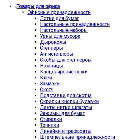
Товары для офиса
Офисные принадлежности
Лотки для бумаг
Настольные принадлежности
Настольные наборы
Урны для мусора
Дыроколы
Степлеры
Антистеплеры
Скобы для степлеров
Ножницы
Канцелярские ножи
Клей
Замазки
Скотч
Подставки для скотча
Скрепки кнопки булавки
Ленты нитки шпагаты
Зажимы для бумаг
Стиралки
Точилки
Линейки и трафареты
Штемпельные принадлежности