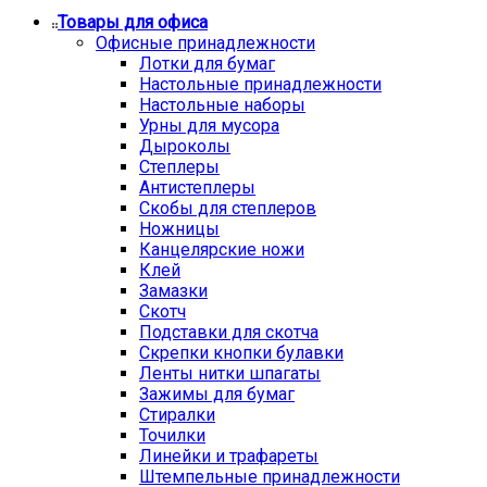
Товары для офиса
Офисные принадлежности
Лотки для бумаг
Настольные принадлежности
Настольные наборы
Урны для мусора
Дыроколы
Степлеры
Антистеплеры
Скобы для степлеров
Ножницы
Канцелярские ножи
Клей
Замазки
Скотч
Подставки для скотча
Скрепки кнопки булавки
Ленты нитки шпагаты
Зажимы для бумаг
Стиралки
Точилки
Линейки и трафареты
Штемпельные принадлежности