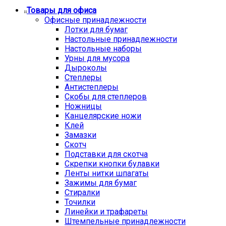
Товары для офиса
Офисные принадлежности
Лотки для бумаг
Настольные принадлежности
Настольные наборы
Урны для мусора
Дыроколы
Степлеры
Антистеплеры
Скобы для степлеров
Ножницы
Канцелярские ножи
Клей
Замазки
Скотч
Подставки для скотча
Скрепки кнопки булавки
Ленты нитки шпагаты
Зажимы для бумаг
Стиралки
Точилки
Линейки и трафареты
Штемпельные принадлежности