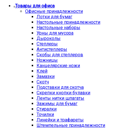
Товары для офиса
Офисные принадлежности
Лотки для бумаг
Настольные принадлежности
Настольные наборы
Урны для мусора
Дыроколы
Степлеры
Антистеплеры
Скобы для степлеров
Ножницы
Канцелярские ножи
Клей
Замазки
Скотч
Подставки для скотча
Скрепки кнопки булавки
Ленты нитки шпагаты
Зажимы для бумаг
Стиралки
Точилки
Линейки и трафареты
Штемпельные принадлежности