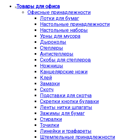
Товары для офиса
Офисные принадлежности
Лотки для бумаг
Настольные принадлежности
Настольные наборы
Урны для мусора
Дыроколы
Степлеры
Антистеплеры
Скобы для степлеров
Ножницы
Канцелярские ножи
Клей
Замазки
Скотч
Подставки для скотча
Скрепки кнопки булавки
Ленты нитки шпагаты
Зажимы для бумаг
Стиралки
Точилки
Линейки и трафареты
Штемпельные принадлежности