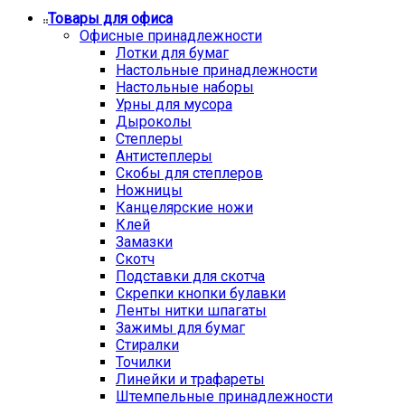
Товары для офиса
Офисные принадлежности
Лотки для бумаг
Настольные принадлежности
Настольные наборы
Урны для мусора
Дыроколы
Степлеры
Антистеплеры
Скобы для степлеров
Ножницы
Канцелярские ножи
Клей
Замазки
Скотч
Подставки для скотча
Скрепки кнопки булавки
Ленты нитки шпагаты
Зажимы для бумаг
Стиралки
Точилки
Линейки и трафареты
Штемпельные принадлежности