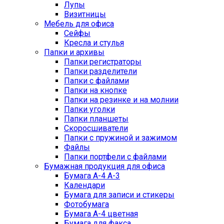
Лупы
Визитницы
Мебель для офиса
Сейфы
Кресла и стулья
Папки и архивы
Папки регистраторы
Папки разделители
Папки с файлами
Папки на кнопке
Папки на резинке и на молнии
Папки уголки
Папки планшеты
Скоросшиватели
Папки с пружиной и зажимом
Файлы
Папки портфели с файлами
Бумажная продукция для офиса
Бумага А-4 А-3
Календари
Бумага для записи и стикеры
Фотобумага
Бумага А-4 цветная
Бумага для факса