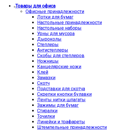
Товары для офиса
Офисные принадлежности
Лотки для бумаг
Настольные принадлежности
Настольные наборы
Урны для мусора
Дыроколы
Степлеры
Антистеплеры
Скобы для степлеров
Ножницы
Канцелярские ножи
Клей
Замазки
Скотч
Подставки для скотча
Скрепки кнопки булавки
Ленты нитки шпагаты
Зажимы для бумаг
Стиралки
Точилки
Линейки и трафареты
Штемпельные принадлежности