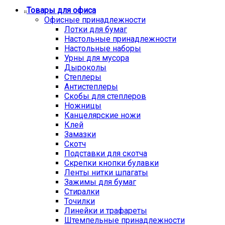
Товары для офиса
Офисные принадлежности
Лотки для бумаг
Настольные принадлежности
Настольные наборы
Урны для мусора
Дыроколы
Степлеры
Антистеплеры
Скобы для степлеров
Ножницы
Канцелярские ножи
Клей
Замазки
Скотч
Подставки для скотча
Скрепки кнопки булавки
Ленты нитки шпагаты
Зажимы для бумаг
Стиралки
Точилки
Линейки и трафареты
Штемпельные принадлежности