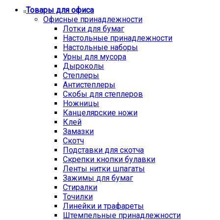
Товары для офиса
Офисные принадлежности
Лотки для бумаг
Настольные принадлежности
Настольные наборы
Урны для мусора
Дыроколы
Степлеры
Антистеплеры
Скобы для степлеров
Ножницы
Канцелярские ножи
Клей
Замазки
Скотч
Подставки для скотча
Скрепки кнопки булавки
Ленты нитки шпагаты
Зажимы для бумаг
Стиралки
Точилки
Линейки и трафареты
Штемпельные принадлежности