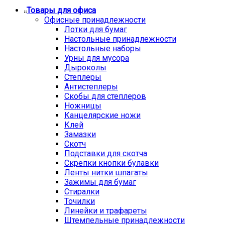
Товары для офиса
Офисные принадлежности
Лотки для бумаг
Настольные принадлежности
Настольные наборы
Урны для мусора
Дыроколы
Степлеры
Антистеплеры
Скобы для степлеров
Ножницы
Канцелярские ножи
Клей
Замазки
Скотч
Подставки для скотча
Скрепки кнопки булавки
Ленты нитки шпагаты
Зажимы для бумаг
Стиралки
Точилки
Линейки и трафареты
Штемпельные принадлежности