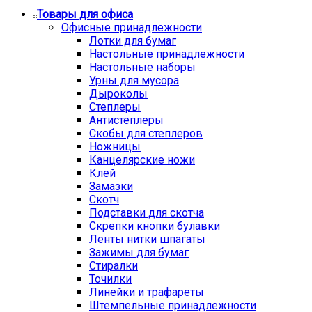
Товары для офиса
Офисные принадлежности
Лотки для бумаг
Настольные принадлежности
Настольные наборы
Урны для мусора
Дыроколы
Степлеры
Антистеплеры
Скобы для степлеров
Ножницы
Канцелярские ножи
Клей
Замазки
Скотч
Подставки для скотча
Скрепки кнопки булавки
Ленты нитки шпагаты
Зажимы для бумаг
Стиралки
Точилки
Линейки и трафареты
Штемпельные принадлежности