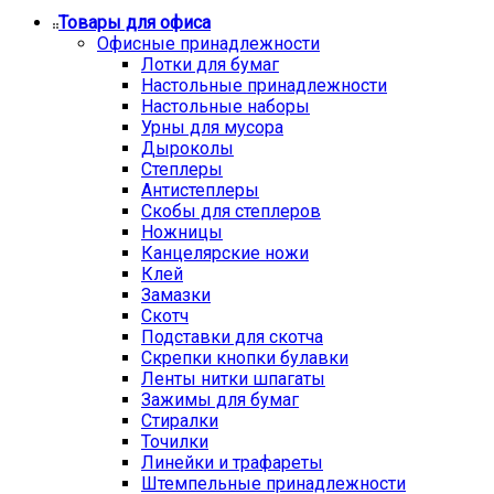
Товары для офиса
Офисные принадлежности
Лотки для бумаг
Настольные принадлежности
Настольные наборы
Урны для мусора
Дыроколы
Степлеры
Антистеплеры
Скобы для степлеров
Ножницы
Канцелярские ножи
Клей
Замазки
Скотч
Подставки для скотча
Скрепки кнопки булавки
Ленты нитки шпагаты
Зажимы для бумаг
Стиралки
Точилки
Линейки и трафареты
Штемпельные принадлежности