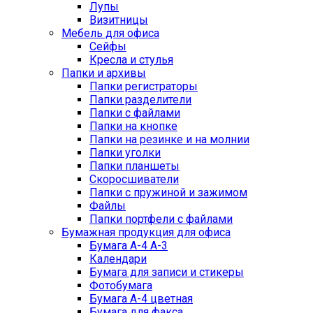
Лупы
Визитницы
Мебель для офиса
Сейфы
Кресла и стулья
Папки и архивы
Папки регистраторы
Папки разделители
Папки с файлами
Папки на кнопке
Папки на резинке и на молнии
Папки уголки
Папки планшеты
Скоросшиватели
Папки с пружиной и зажимом
Файлы
Папки портфели с файлами
Бумажная продукция для офиса
Бумага А-4 А-3
Календари
Бумага для записи и стикеры
Фотобумага
Бумага А-4 цветная
Бумага для факса