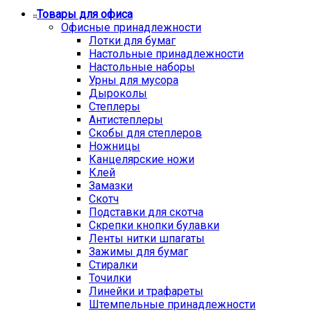
Товары для офиса
Офисные принадлежности
Лотки для бумаг
Настольные принадлежности
Настольные наборы
Урны для мусора
Дыроколы
Степлеры
Антистеплеры
Скобы для степлеров
Ножницы
Канцелярские ножи
Клей
Замазки
Скотч
Подставки для скотча
Скрепки кнопки булавки
Ленты нитки шпагаты
Зажимы для бумаг
Стиралки
Точилки
Линейки и трафареты
Штемпельные принадлежности